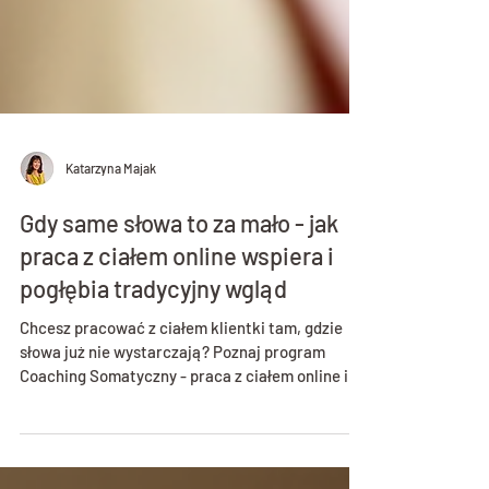
Katarzyna Majak
Gdy same słowa to za mało - jak
praca z ciałem online wspiera i
pogłębia tradycyjny wgląd
Chcesz pracować z ciałem klientki tam, gdzie
słowa już nie wystarczają? Poznaj program
Coaching Somatyczny - praca z ciałem online i
umów rozmowę kwalifikacyjną:
akademia.katarzynamajak.com | WhatsApp:
wa.me/48605053388