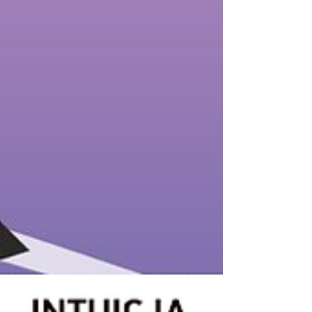
przyjemności. Tekst podkreśla konieczność
wcześniejszej diagnostyki medycznej, opisuje
przebieg sesji, zasady bezpieczeństwa,
świadomej zgody i pracy trauma-informed, a
także rolę Mapowania jako uzupełniającego,
somatycznego wsparcia obok ginekologii,
seksuologii klinicznej