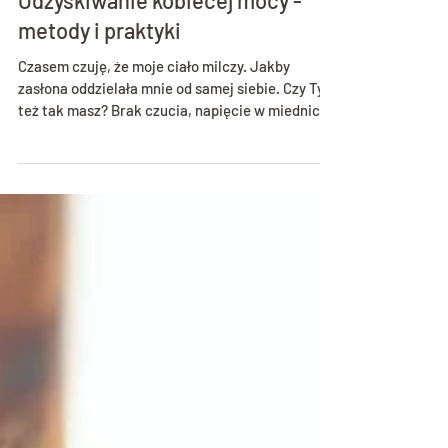
Świadomość ciała u kobiet:
Odzyskiwanie kobiecej mocy -
metody i praktyki
Czasem czuję, że moje ciało milczy. Jakby
zasłona oddzielała mnie od samej siebie. Czy Ty
też tak masz? Brak czucia, napięcie w miednicy,
trudności z rozluźnieniem, odcięcie od emocji...
To wołanie duszy o powrót do siebie. Właśnie
dlatego chcę podzielić się z Tobą moją wiedzą i
doświadczeniem, które zdobyłam przez 20 lat
pracy z kobietami. Moja autorska metoda
Mapowanie Joni - metoda Katarzyny Majak®
wspiera powrócić do czucia i kobiecości poprzez
ciało. Zapraszam Cię do pod