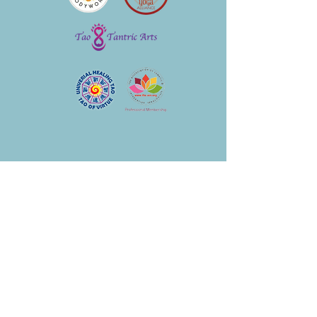
ZNAJDZIESZ MNIE
Prezentowane w serwisie
www.mapowaniejoni.com
usługi, szkolenia,
warsztaty oraz produkty fizyczne (w tym
akcesoria takie jak jajeczka joni czy masażery)
posiadają charakter wyłącznie edukacyjny,