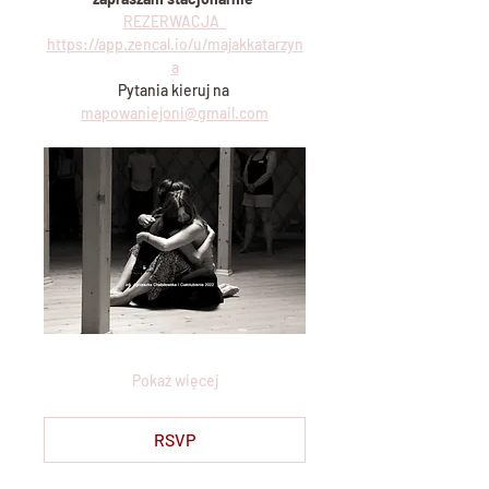
REZERWACJA  
https://app.zencal.io/u/majakkatarzyn
a
Pytania kieruj na 
mapowaniejoni@gmail.com
Pokaż więcej
RSVP