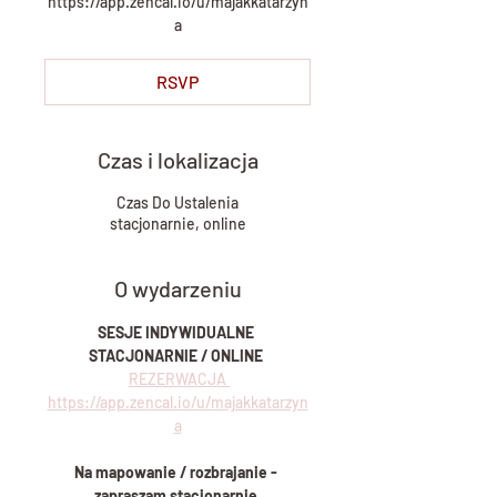
https://app.zencal.io/u/majakkatarzyn
a
RSVP
Czas i lokalizacja
Czas Do Ustalenia
stacjonarnie, online
O wydarzeniu
SESJE INDYWIDUALNE 
STACJONARNIE / ONLINE 
REZERWACJA 
https://app.zencal.io/u/majakkatarzyn
a
Na mapowanie / rozbrajanie - 
zapraszam stacjonarnie 