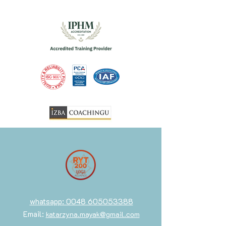
whatsapp: 0048 605053388
Email:
katarzyna.mayak@gmail.com