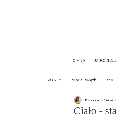
O MNIE
JAJECZKA J
POSTY
relacje, związki
tao
Katarzyna Majak
1
sprawczość, odporność psychiczn
Ciało - st