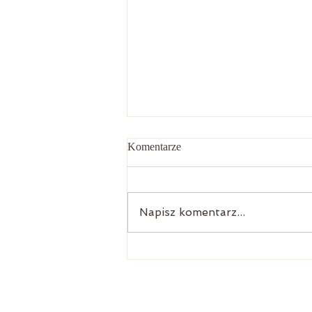
Komentarze
Napisz komentarz...
Dlaczego się nie dogadujemy,
choć się kochamy