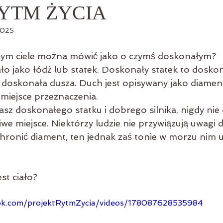
 RYTM ŻYCIA
2025
zym ciele można mówić jako o czymś doskonałym?
ło jako łódź lub statek. Doskonały statek to doskona
o doskonała dusza. Duch jest opisywany jako diamen
 miejsce przeznaczenia. 
asz doskonałego statku i dobrego silnika, nigdy nie
e miejsce. Niektórzy ludzie nie przywiązują uwagi do
 chronić diament, ten jednak zaś tonie w morzu nim u
est ciało?
ok.com/projektRytmZycia/videos/178087628535984