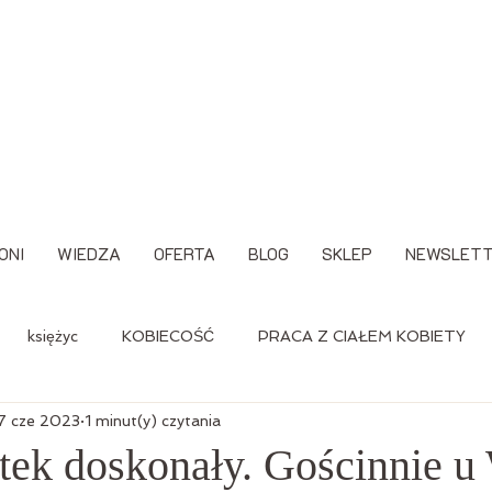
ONI
WIEDZA
OFERTA
BLOG
SKLEP
NEWSLET
księżyc
KOBIECOŚĆ
PRACA Z CIAŁEM KOBIETY
7 cze 2023
1 minut(y) czytania
a
atek doskonały. Gościnnie u