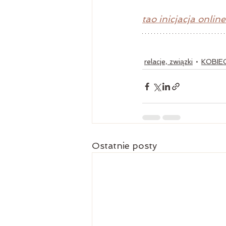
tao inicjacja online
relacje, związki
KOBIE
Ostatnie posty