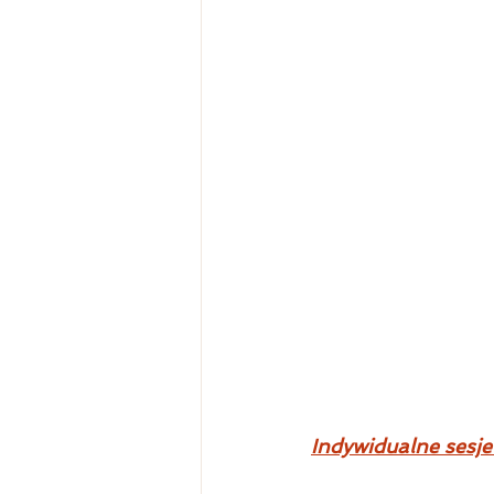
I
ndywidualne sesje