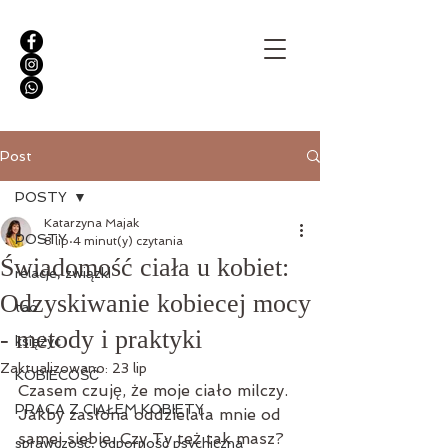
Post
POSTY
Katarzyna Majak
POSTY
8 lip
4 minut(y) czytania
Świadomość ciała u kobiet:
relacje, związki
Odzyskiwanie kobiecej mocy
tao
- metody i praktyki
księżyc
Zaktualizowano:
23 lip
KOBIECOŚĆ
Czasem czuję, że moje ciało milczy. 
PRACA Z CIAŁEM KOBIETY
Jakby zasłona oddzielała mnie od 
samej siebie. Czy Ty też tak masz? 
sprawczość, odporność psychiczna