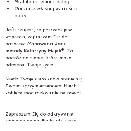
Stabilność emocjonalną
Poczucie własnej wartości i 
mocy
Jeśli czujesz, że potrzebujesz 
wsparcia, zapraszam Cię do 
poznania 
Mapowania Joni - 
metody Katarzyny Majak®
. To 
podróż do siebie, która może 
odmienić Twoje życie.
Niech Twoje ciało znów stanie się 
Twoim sprzymierzeńcem. Niech 
kobieca moc rozkwitnie na nowo!
Zapraszam Cię do odkrywania 
siebie na nowo. Bo każda z nas 
zasługuje na to, by czuć się cała, 